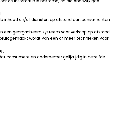
oor de informatie is bestemd, en die ongewijzigde
;
itale inhoud en/of diensten op afstand aan consumenten
n een georganiseerd systeem voor verkoop op afstand
gebruik gemaakt wordt van één of meer technieken voor
g;
at consument en ondernemer gelijktijdig in dezelfde