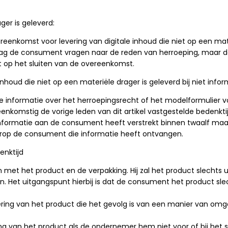
ger is geleverd:
nkomst voor levering van digitale inhoud die niet op een mat
de consument vragen naar de reden van herroeping, maar deze
t op het sluiten van de overeenkomst.
nhoud die niet op een materiële drager is geleverd bij niet info
informatie over het herroepingsrecht of het modelformulier voo
nkomstig de vorige leden van dit artikel vastgestelde bedenktij
informatie aan de consument heeft verstrekt binnen twaalf ma
aarop de consument die informatie heeft ontvangen.
enktijd
met het product en de verpakking. Hij zal het product slechts u
n. Het uitgangspunt hierbij is dat de consument het product sle
ring van het product die het gevolg is van een manier van omg
g van het product als de ondernemer hem niet voor of bij het sl