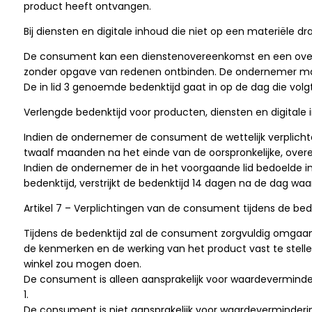
product heeft ontvangen.
Bij diensten en digitale inhoud die niet op een materiële dra
De consument kan een dienstenovereenkomst en een overee
zonder opgave van redenen ontbinden. De ondernemer mag 
De in lid 3 genoemde bedenktijd gaat in op de dag die volg
Verlengde bedenktijd voor producten, diensten en digitale i
Indien de ondernemer de consument de wettelijk verplichte 
twaalf maanden na het einde van de oorspronkelijke, overee
Indien de ondernemer de in het voorgaande lid bedoelde 
bedenktijd, verstrijkt de bedenktijd 14 dagen na de dag w
Artikel 7 – Verplichtingen van de consument tijdens de bed
Tijdens de bedenktijd zal de consument zorgvuldig omgaan 
de kenmerken en de werking van het product vast te stelle
winkel zou mogen doen.
De consument is alleen aansprakelijk voor waardeverminde
1.
De consument is niet aansprakelijk voor waardeverminderin