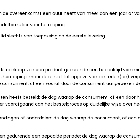
n de overeenkomst een duur heeft van meer dan één jaar of va
delformulier voor herroeping.
 lid slechts van toepassing op de eerste levering.
de aankoop van een product gedurende een bedenktijd van min
rroeping, maar deze niet tot opgave van zijn reden(en) verpl
de consument, of een vooraf door de consument aangewezen derde
cten heeft besteld: de dag waarop de consument, of een door 
 voorafgaand aan het bestelproces op duidelijke wijze over h
e zendingen of onderdelen: de dag waarop de consument, of een
cten gedurende een bepaalde periode: de dag waarop de consu