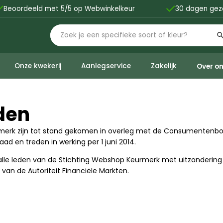


Beoordeeld met 5/5 op Webwinkelkeur
30 dagen gez
Onze kwekerij
Aanlegservice
Zakelijk
Over o
den
rk zijn tot stand gekomen in overleg met de Consumentenbon
d en treden in werking per 1 juni 2014.
le leden van de Stichting Webshop Keurmerk met uitzondering va
van de Autoriteit Financiële Markten.