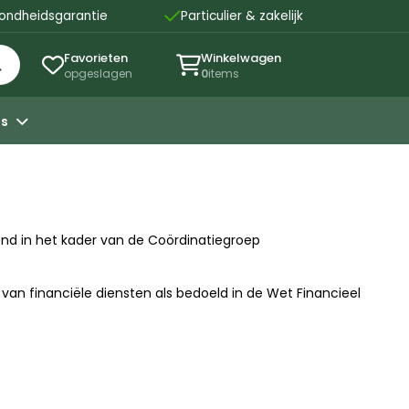

ondheidsgarantie
Particulier & zakelijk
Favorieten
Winkelwagen


opgeslagen
0
items
ns

d in het kader van de Coördinatiegroep
n financiële diensten als bedoeld in de Wet Financieel