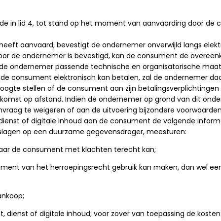
 in lid 4, tot stand op het moment van aanvaarding door de 
heeft aanvaard, bevestigt de ondernemer onverwijld langs elek
door de ondernemer is bevestigd, kan de consument de overeen
t de ondernemer passende technische en organisatorische maatr
en de consument elektronisch kan betalen, zal de ondernemer d
oogte stellen of de consument aan zijn betalingsverplichtingen 
nkomst op afstand. Indien de ondernemer op grond van dit on
anvraag te weigeren of aan de uitvoering bijzondere voorwaarden
e dienst of digitale inhoud aan de consument de volgende informat
slagen op een duurzame gegevensdrager, meesturen:
aar de consument met klachten terecht kan;
ent van het herroepingsrecht gebruik kan maken, dan wel een du
ankoop;
t, dienst of digitale inhoud; voor zover van toepassing de kosten 