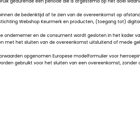
ruik gedurende een periode die is afgestemd op het doel waarv
innen de bedenktijd af te zien van de overeenkomst op afstand
an Stichting Webshop Keurmerk en producten, (toegang tot) dig
e ondernemer en de consument wordt gesloten in het kader va
ot en met het sluiten van de overeenkomst uitsluitend of mede 
e voorwaarden opgenomen Europese modelformulier voor herroepin
rden gebruikt voor het sluiten van een overeenkomst, zonder d