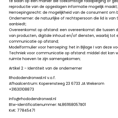
te slaan op een manier die toekomstige raadpleging of geb
reproductie van de opgeslagen informatie mogelijk maakt;
Herroepingsrecht: de mogelijkheid van de consument om b
Ondernemer: de natuurlijke of rechtspersoon die lid is v
aanbiedt;
Overeenkomst op afstand: een overeenkomst die tussen d
van producten, digitale inhoud en/of diensten, waarbij t
communicatie op afstand;
Modelformulier voor herroeping: het in Bijlage I van dez
Techniek voor communicatie op afstand: middel dat kan wo
ruimte hoeven te zijn samengekomen;
Artikel 2 – Identiteit van de ondernemer
Rhododendronwal.nl v.o.f.
Afhaalcentrum: Koperensteeg 23 6733 JA Wekerom
+31630108873
info@rhododendronwal.nl
Btw-identificatienummer: NL861168057B01
KvK: 77845471