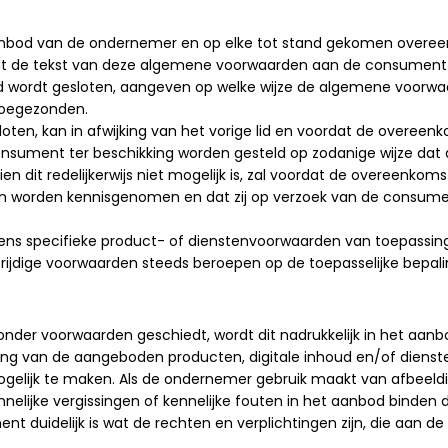
aanbod van de ondernemer en op elke tot stand gekomen over
 de tekst van deze algemene voorwaarden aan de consument besch
wordt gesloten, aangeven op welke wijze de algemene voorwaarde
toegezonden.
oten, kan in afwijking van het vorige lid en voordat de overeen
nsument ter beschikking worden gesteld op zodanige wijze da
 dit redelijkerwijs niet mogelijk is, zal voordat de overeenko
 worden kennisgenomen en dat zij op verzoek van de consument
s specifieke product- of dienstenvoorwaarden van toepassing z
ijdige voorwaarden steeds beroepen op de toepasselijke bepali
nder voorwaarden geschiedt, wordt dit nadrukkelijk in het aanb
ng van de aangeboden producten, digitale inhoud en/of diensten
elijk te maken. Als de ondernemer gebruik maakt van afbeeldi
nelijke vergissingen of kennelijke fouten in het aanbod binden
t duidelijk is wat de rechten en verplichtingen zijn, die aan d