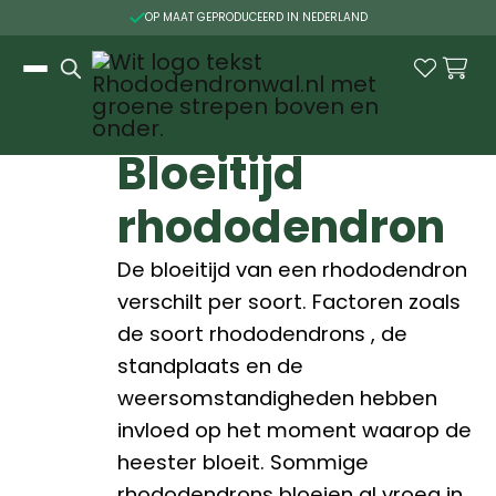

OP MAAT GEPRODUCEERD IN NEDERLAND
Slide 2 of 3.


Bloeitijd
rhododendron
De bloeitijd van een rhododendron
verschilt per soort. Factoren zoals
de soort rhododendrons , de
standplaats en de
weersomstandigheden hebben
invloed op het moment waarop de
heester bloeit. Sommige
rhododendrons bloeien al vroeg in