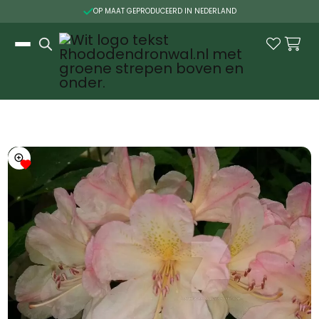

OP MAAT GEPRODUCEERD IN NEDERLAND
Slide 2 of 3.

