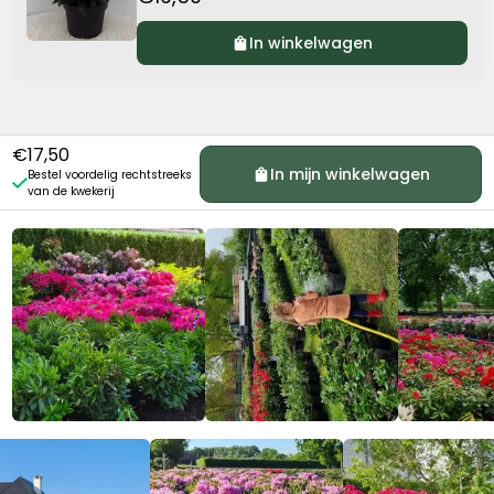
In winkelwagen
0%
OFF
€17,50
In mijn winkelwagen
Bestel voordelig rechtstreeks

van de kwekerij