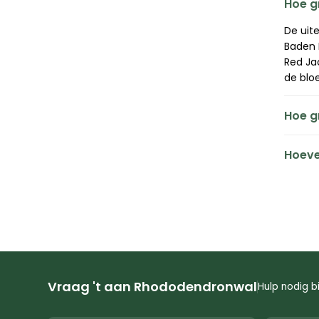
Hoe g
De uit
Baden
Red Ja
de blo
Hoe g
De ver
Hoeve
period
bloei 
De pri
toe om
de pla
rhodod
€30. M
exempl
Vraag 't aan Rhododendronwal
Hulp nodig b