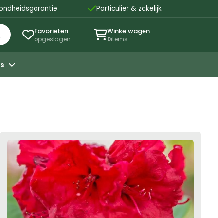

ondheidsgarantie
Particulier & zakelijk
Favorieten
Winkelwagen


opgeslagen
0
items
ns
