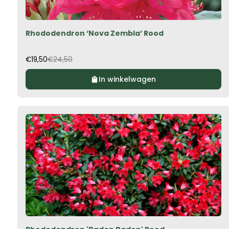
20%
OFF
Rhododendron ‘Nova Zembla’ Rood
€19,50
€24,50
In winkelwagen
0%
OFF