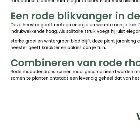
roodpaarse bloemen met elegante bloei. Plant verschillende 
Een rode blikvanger in de
Deze heester geeft meteen energie en warmte aan je tuin. De
indrukwekkende haag. Als solitaire struik voegt hij juist elega
sterke groei en wintergroen blad blijft deze plant jarenlang
heester geeft karakter en balans aan je tuin.
Combineren van rode r
Rode rhododendrons kunnen mooi gecombineerd worden met and
samen te planten ontstaat een levendig geheel dat van het voo