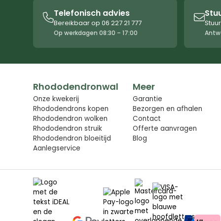
Telefonisch advies
Stu


Bereikbaar op 06 227 21 777
Stuur
Op werkdagen 08:30 – 17:00
Antw
Rhododendronwal
Meer
Onze kwekerij
Garantie
Rhododendrons kopen
Bezorgen en afhalen
Rhododendron wolken
Contact
Rhododendron struik
Offerte aanvragen
Rhododendron bloeitijd
Blog
Aanlegservice